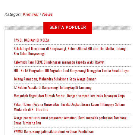
Kategori:
Kriminal
News
BERITA POPULER
RASIDI. BAGIKAN DI 3 DESA
Rokok Ilegal Menjamur di Banyuwangi, Ketum Aliansi SNI dan Tim Media, Datangi
Bea Cukai Banyuwangi
Kelompok Tani TEPAK Blimbingsari mengadu kepada Wakil Rakyat
HUT Ke-53 Pangkalan TNI Angkatan Laut Banyuwangi Menggelar Lomba Perahu Layar
Jelang Ramadan, Mahendra Sulaksana Sapa Warga Binaan
FZ Pelaku Asusila Di Banyuwangi Tertangkap Di Lampung
Mengubah Negeri dari Rumah Sendiri. Dengan sampah kita buka lapangan kerja
Pakar Hukum Pidana Universitas Trisakti Angkat Bicara Kasus Hilangnya Saham
Mintarsih di PT Blue Bird
Warga pancer urus surat pengantar kematian. Demi menolak perluasan Tambang
Emas Tumpang Pitu
PWMOI Banyuwangi jalin silaturahmi ke Dinas Pendidikan