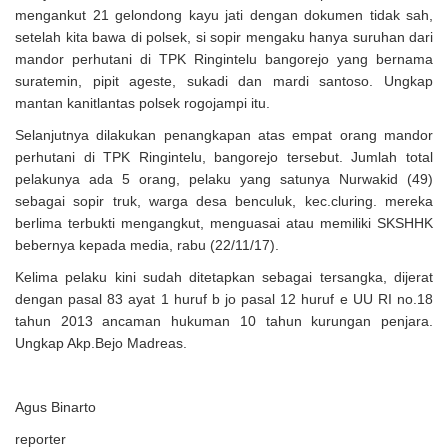
mengankut 21 gelondong kayu jati dengan dokumen tidak sah,
setelah kita bawa di polsek, si sopir mengaku hanya suruhan dari
mandor perhutani di TPK Ringintelu bangorejo yang bernama
suratemin, pipit ageste, sukadi dan mardi santoso. Ungkap
mantan kanitlantas polsek rogojampi itu.
Selanjutnya dilakukan penangkapan atas empat orang mandor
perhutani di TPK Ringintelu, bangorejo tersebut. Jumlah total
pelakunya ada 5 orang, pelaku yang satunya Nurwakid (49)
sebagai sopir truk, warga desa benculuk, kec.cluring. mereka
berlima terbukti mengangkut, menguasai atau memiliki SKSHHK
bebernya kepada media, rabu (22/11/17).
Kelima pelaku kini sudah ditetapkan sebagai tersangka, dijerat
dengan pasal 83 ayat 1 huruf b jo pasal 12 huruf e UU RI no.18
tahun 2013 ancaman hukuman 10 tahun kurungan penjara.
Ungkap Akp.Bejo Madreas.
Agus Binarto
reporter