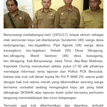
Solusi Tingkatkan Keaktifan Peserta JKN, Banyuwangi Jadi Lokasi
Uji Coba Program NADI JKN
Banyuwangi.mediabangsa.net// (18/11/17) empat oknum sebagai
otak pencurian kayu jati diantaranya Suratemin (40) warga desa
kedungwungu, kec.tegaldlimo, Pipit Ageste (39) warga desa
karangdoro, kec.tegalsari, Sukadi (55) Desa Siliragung,
kec.siliragung, Mardi Santoso (46) desa buluagung,
kec.siliragung. Kab.Banyuwangi, Jawa Timur. Akp.Bejo Madreas,
Kapolsek Cluring menuturkan sekitar pukul 17:30 wib pihaknya
mendapat informasi serta laporan dari Polhut PCK Benculuk,
bahwa ada truk colt diesel toyota No Pol P 9685 ZN, warna putih
dengan bak truk warna merah yang dikemudikan seorang warga
bernama nurwakid sedang mengangkut kayu jati yang tidak
dilengkapi SKSHHK atas laporan itulah polisi bersama perhutani
langsung menindaklanjuti dan turun kelapangan.
Ternyata saat truk diberhentikan dan diperiksa, terbukti