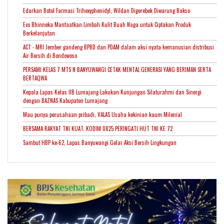
Edarkan Botol Farmasi Trihexyphenidyl, Wildan Digerebek Diwarung Bakso
Eco Bhinneka Manfaatkan Limbah Kulit Buah Naga untuk Ciptakan Produk
Berkelanjutan
ACT - MRI Jember gandeng BPBD dan PDAM dalam aksi nyata kemanusian distribusi
Air Bersih di Bondowoso
PERSAMI KELAS 7 MTS N BANYUWANGI CETAK MENTAL GENERASI YANG BERIMAN SERTA
BERTAQWA
Kepala Lapas Kelas IIB Lumajang Lakukan Kunjungan Silaturahmi dan Sinergi
dengan BAZNAS Kabupaten Lumajang
Mau punya perusahaan pribadi, VALAS Usaha kekinian kaum Milenial
BERSAMA RAKYAT TNI KUAT. KODIM 0825 PERINGATI HUT TNI KE 72
Sambut HBP ke-62, Lapas Banyuwangi Gelar Aksi Bersih Lingkungan