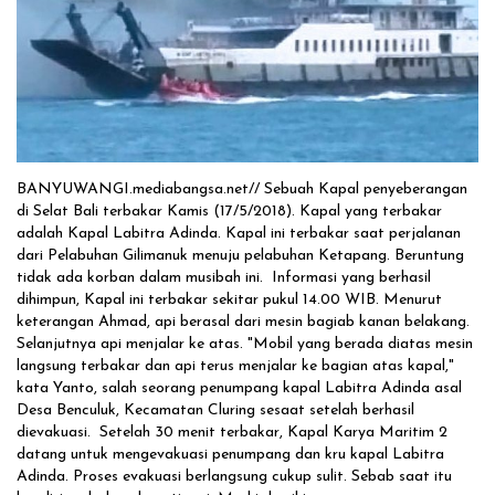
Solusi Tingkatkan Keaktifan Peserta JKN, Banyuwangi Jadi Lokasi
Uji Coba Program NADI JKN
BANYUWANGI.mediabangsa.net// Sebuah Kapal penyeberangan
di Selat Bali terbakar Kamis (17/5/2018). Kapal yang terbakar
adalah Kapal Labitra Adinda. Kapal ini terbakar saat perjalanan
dari Pelabuhan Gilimanuk menuju pelabuhan Ketapang. Beruntung
tidak ada korban dalam musibah ini. Informasi yang berhasil
dihimpun, Kapal ini terbakar sekitar pukul 14.00 WIB. Menurut
keterangan Ahmad, api berasal dari mesin bagiab kanan belakang.
Selanjutnya api menjalar ke atas. "Mobil yang berada diatas mesin
langsung terbakar dan api terus menjalar ke bagian atas kapal,"
kata Yanto, salah seorang penumpang kapal Labitra Adinda asal
Desa Benculuk, Kecamatan Cluring sesaat setelah berhasil
dievakuasi. Setelah 30 menit terbakar, Kapal Karya Maritim 2
datang untuk mengevakuasi penumpang dan kru kapal Labitra
Adinda. Proses evakuasi berlangsung cukup sulit. Sebab saat itu