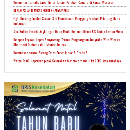
Komunitas Jurnalis Jawa Timur Tanam Puluhan Cemara di Pantai Wonosari
DEKLARASI ANTI MIRAS POLRES BANYUWANGI
Fight Burning Combat Season 3 di Pamekasan: Panggung Prestasi Petarung Muda
Indonesia
Spot Bukber Favorit, Angkringan Daun Muda Berikan Diskon 5% Untuk Semua Menu
Delapan Pegawai Lapas Banyuwangi Terima Penghargaan Anugraha Wira Wibawa
Dharmesti Pratama dari Menteri Imipas
Dominasi Keizara: Borong Emas Super Junior & Grade B
Warga Rt 06. Laporkan pihak Kelurahan Wonorejo mandul ke DPRD kota surabaya