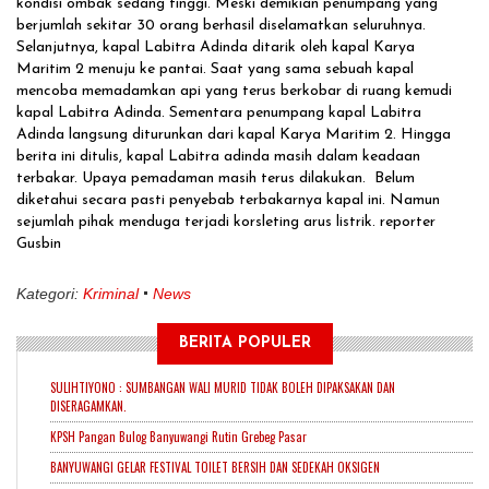
kondisi ombak sedang tinggi. Meski demikian penumpang yang
berjumlah sekitar 30 orang berhasil diselamatkan seluruhnya.
Selanjutnya, kapal Labitra Adinda ditarik oleh kapal Karya
Maritim 2 menuju ke pantai. Saat yang sama sebuah kapal
mencoba memadamkan api yang terus berkobar di ruang kemudi
kapal Labitra Adinda. Sementara penumpang kapal Labitra
Adinda langsung diturunkan dari kapal Karya Maritim 2. Hingga
berita ini ditulis, kapal Labitra adinda masih dalam keadaan
terbakar. Upaya pemadaman masih terus dilakukan. Belum
diketahui secara pasti penyebab terbakarnya kapal ini. Namun
sejumlah pihak menduga terjadi korsleting arus listrik. reporter
Gusbin
Kategori:
Kriminal
News
BERITA POPULER
SULIHTIYONO : SUMBANGAN WALI MURID TIDAK BOLEH DIPAKSAKAN DAN
DISERAGAMKAN.
KPSH Pangan Bulog Banyuwangi Rutin Grebeg Pasar
BANYUWANGI GELAR FESTIVAL TOILET BERSIH DAN SEDEKAH OKSIGEN