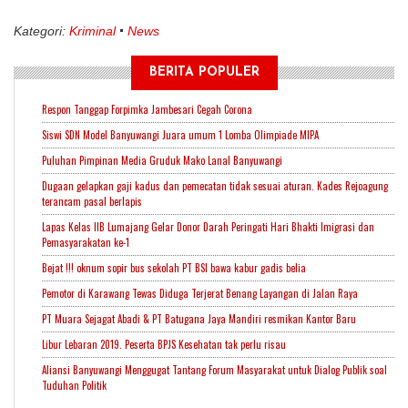
Kategori:
Kriminal
News
BERITA POPULER
Respon Tanggap Forpimka Jambesari Cegah Corona
Siswi SDN Model Banyuwangi Juara umum 1 Lomba Olimpiade MIPA
Puluhan Pimpinan Media Gruduk Mako Lanal Banyuwangi
Dugaan gelapkan gaji kadus dan pemecatan tidak sesuai aturan. Kades Rejoagung
terancam pasal berlapis
Lapas Kelas IIB Lumajang Gelar Donor Darah Peringati Hari Bhakti Imigrasi dan
Pemasyarakatan ke-1
Bejat !!! oknum sopir bus sekolah PT BSI bawa kabur gadis belia
Pemotor di Karawang Tewas Diduga Terjerat Benang Layangan di Jalan Raya
PT Muara Sejagat Abadi & PT Batugana Jaya Mandiri resmikan Kantor Baru
Libur Lebaran 2019. Peserta BPJS Kesehatan tak perlu risau
Aliansi Banyuwangi Menggugat Tantang Forum Masyarakat untuk Dialog Publik soal
Tuduhan Politik