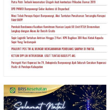
Putra Putri Terbaik kecamatan Glagah ikuti kontestasi Pilkades Damai 2019
DPD PWMOI Banyuwangi Gelar Audensi di Disparbud
Mosi Tidak Percaya Kejari Banyuwangi. Aksi Tuntutan Penahanan Tersangka Korupsi
Fiktif BKPP
Pemkab Bondowoso Kuatkan Komitmen Hunian Layak 60 Unit RTLH Diresmikan
Lengkap dengan Akses Air Bersih Gratis
Sopir Logistik Tertahan Antrian Hingga 2 Hari. KPK Bagikan 300 Nasi Kotak Kepada
Sopir Yang Terdampak
PRAJURIT POS TNI AL MUNCAR MENGAMANKAN PEMBUANG SAMPAH DI PANTAI.
KETUM DPP LIN INTRUKSIKAN. USUT TUNTAS KASUS PT AKL
Peringati Hari Koperasi ke-79, Dekopinda Banyuwangi Ajak Seluruh Gerakan Koperasi
Hadir di Pendopo Kabupaten