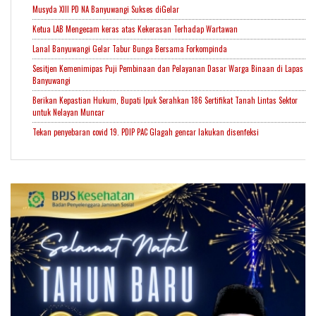
Musyda XIII PD NA Banyuwangi Sukses diGelar
Ketua LAB Mengecam keras atas Kekerasan Terhadap Wartawan
Lanal Banyuwangi Gelar Tabur Bunga Bersama Forkompinda
Sesitjen Kemenimipas Puji Pembinaan dan Pelayanan Dasar Warga Binaan di Lapas
Banyuwangi
Berikan Kepastian Hukum, Bupati Ipuk Serahkan 186 Sertifikat Tanah Lintas Sektor
untuk Nelayan Muncar
Tekan penyebaran covid 19. PDIP PAC Glagah gencar lakukan disenfeksi