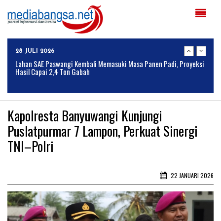
31 JULI 2026
Gagal Kelola Limbah dan Emisi, Pengelola PG Asembagus Dituntut
Tanggung Jawab
28 JULI 2026
Lahan SAE Paswangi Kembali Memasuki Masa Panen Padi, Proyeksi
Hasil Capai 2,4 Ton Gabah
24 JULI 2026
Armed Jember, Ormas MADAS, dan Media Online Jejak-Indonesia.id
Kapolresta Banyuwangi Kunjungi
Perkuat Sinergitas Lewat Ngopi Bareng di Patrang
Puslatpurmar 7 Lampon, Perkuat Sinergi
24 JULI 2026
TNI–Polri
BULOG Perkuat Sinergi Bersama Komisi IV DPR RI untuk
Mendukung Ketahanan Pangan Nasional
04 AGUSTUS 2026
22 JANUARI 2026
Solusi Tingkatkan Keaktifan Peserta JKN, Banyuwangi Jadi Lokasi
Uji Coba Program NADI JKN