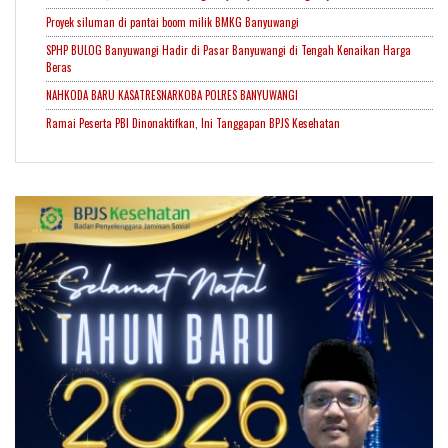
Proyek siluman di pantai boom milik BMKG Banyuwangi
SPHP BULOG Banyuwangi Hadir di Pasar Banyuwangi di Tengah Kenaikan Harga
Beras
NAHKODA BARU KASATRESNARKOBA POLRES BANYUWANGI
Ramai Peserta PBI Dinonaktifkan, Ini Tanggapan BPJS Kesehatan