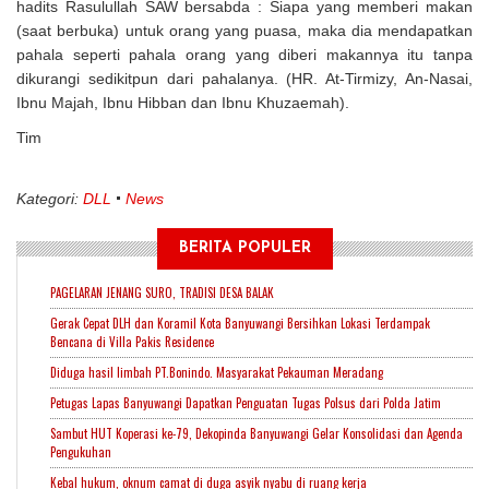
hadits Rasulullah SAW bersabda : Siapa yang memberi makan
(saat berbuka) untuk orang yang puasa, maka dia mendapatkan
pahala seperti pahala orang yang diberi makannya itu tanpa
dikurangi sedikitpun dari pahalanya. (HR. At-Tirmizy, An-Nasai,
Ibnu Majah, Ibnu Hibban dan Ibnu Khuzaemah).
Tim
Kategori:
DLL
News
BERITA POPULER
PAGELARAN JENANG SURO, TRADISI DESA BALAK
Gerak Cepat DLH dan Koramil Kota Banyuwangi Bersihkan Lokasi Terdampak
Bencana di Villa Pakis Residence
Diduga hasil limbah PT.Bonindo. Masyarakat Pekauman Meradang
Petugas Lapas Banyuwangi Dapatkan Penguatan Tugas Polsus dari Polda Jatim
Sambut HUT Koperasi ke-79, Dekopinda Banyuwangi Gelar Konsolidasi dan Agenda
Pengukuhan
Kebal hukum, oknum camat di duga asyik nyabu di ruang kerja