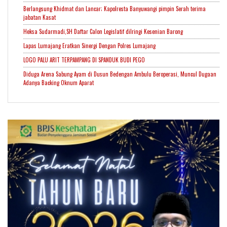
Berlangsung Khidmat dan Lancar; Kapolresta Banyuwangi pimpin Serah terima
jabatan Kasat
Heksa Sudarmadi,SH Daftar Calon Legislatif diIringi Kesenian Barong
Lapas Lumajang Eratkan Sinergi Dengan Polres Lumajang
LOGO PALU ARIT TERPAMPANG DI SPANDUK BUDI PEGO
Diduga Arena Sabung Ayam di Dusun Bedengan Ambulu Beroperasi, Muncul Dugaan
Adanya Backing Oknum Aparat