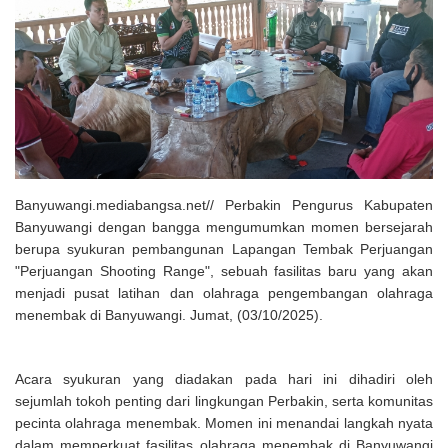
Solusi Tingkatkan Keaktifan Peserta JKN, Banyuwangi Jadi Lokasi
Uji Coba Program NADI JKN
Banyuwangi.mediabangsa.net// Perbakin Pengurus Kabupaten
Banyuwangi dengan bangga mengumumkan momen bersejarah
berupa syukuran pembangunan Lapangan Tembak Perjuangan
"Perjuangan Shooting Range", sebuah fasilitas baru yang akan
menjadi pusat latihan dan olahraga pengembangan olahraga
menembak di Banyuwangi. Jumat, (03/10/2025).
Acara syukuran yang diadakan pada hari ini dihadiri oleh
sejumlah tokoh penting dari lingkungan Perbakin, serta komunitas
pecinta olahraga menembak. Momen ini menandai langkah nyata
dalam memperkuat fasilitas olahraga menembak di Banyuwangi