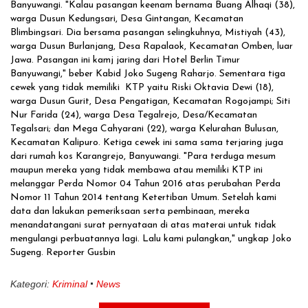
Banyuwangi. "Kalau pasangan keenam bernama Buang Alhaqi (38),
warga Dusun Kedungsari, Desa Gintangan, Kecamatan
Blimbingsari. Dia bersama pasangan selingkuhnya, Mistiyah (43),
warga Dusun Burlanjang, Desa Rapalaok, Kecamatan Omben, luar
Jawa. Pasangan ini kamj jaring dari Hotel Berlin Timur
Banyuwangi," beber Kabid Joko Sugeng Raharjo. Sementara tiga
cewek yang tidak memiliki KTP yaitu Riski Oktavia Dewi (18),
warga Dusun Gurit, Desa Pengatigan, Kecamatan Rogojampi; Siti
Nur Farida (24), warga Desa Tegalrejo, Desa/Kecamatan
Tegalsari; dan Mega Cahyarani (22), warga Kelurahan Bulusan,
Kecamatan Kalipuro. Ketiga cewek ini sama sama terjaring juga
dari rumah kos Karangrejo, Banyuwangi. "Para terduga mesum
maupun mereka yang tidak membawa atau memiliki KTP ini
melanggar Perda Nomor 04 Tahun 2016 atas perubahan Perda
Nomor 11 Tahun 2014 tentang Ketertiban Umum. Setelah kami
data dan lakukan pemeriksaan serta pembinaan, mereka
menandatangani surat pernyataan di atas materai untuk tidak
mengulangi perbuatannya lagi. Lalu kami pulangkan," ungkap Joko
Sugeng. Reporter Gusbin
Kategori:
Kriminal
News