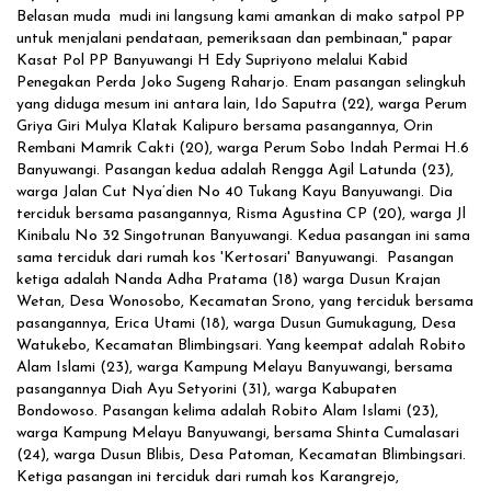
Belasan muda mudi ini langsung kami amankan di mako satpol PP
untuk menjalani pendataan, pemeriksaan dan pembinaan," papar
Kasat Pol PP Banyuwangi H Edy Supriyono melalui Kabid
Penegakan Perda Joko Sugeng Raharjo. Enam pasangan selingkuh
yang diduga mesum ini antara lain, Ido Saputra (22), warga Perum
Griya Giri Mulya Klatak Kalipuro bersama pasangannya, Orin
Rembani Mamrik Cakti (20), warga Perum Sobo Indah Permai H.6
Banyuwangi. Pasangan kedua adalah Rengga Agil Latunda (23),
warga Jalan Cut Nya’dien No 40 Tukang Kayu Banyuwangi. Dia
terciduk bersama pasangannya, Risma Agustina CP (20), warga Jl
Kinibalu No 32 Singotrunan Banyuwangi. Kedua pasangan ini sama
sama terciduk dari rumah kos 'Kertosari' Banyuwangi. Pasangan
ketiga adalah Nanda Adha Pratama (18) warga Dusun Krajan
Wetan, Desa Wonosobo, Kecamatan Srono, yang terciduk bersama
pasangannya, Erica Utami (18), warga Dusun Gumukagung, Desa
Watukebo, Kecamatan Blimbingsari. Yang keempat adalah Robito
Alam Islami (23), warga Kampung Melayu Banyuwangi, bersama
pasangannya Diah Ayu Setyorini (31), warga Kabupaten
Bondowoso. Pasangan kelima adalah Robito Alam Islami (23),
warga Kampung Melayu Banyuwangi, bersama Shinta Cumalasari
(24), warga Dusun Blibis, Desa Patoman, Kecamatan Blimbingsari.
Ketiga pasangan ini terciduk dari rumah kos Karangrejo,