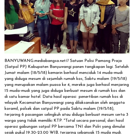
Solusi Tingkatkan Keaktifan Peserta JKN, Banyuwangi Jadi Lokasi
Uji Coba Program NADI JKN
BANYUWANG.mediabangsa.net// Satuan Polisi Pamong Praja
(Satpol PP) Kabupaten Banyuwangi panen tangkapan lagi. Setelah
Jumat malam (18/5/18) kemarin berhasil menciduk 14 muda-mudi
yang diduga mesum di sejumlah rumah kos, Sabtu malam (19/5/18)
yang merupakan malam puasa ke 4, mereka juga berhasil menjaring
15 muda-mudi yang juga diduga berbuat mesum di rumah kos dan
di satu kamar hotel. Data hasil operasi penertiban rumah kos di
wilayah Kecamatan Banyuwangi yang dilaksanakan oleh anggota
koramil, polsek dan satpol PP pada Sabtu malam (19/5/18),
terjaring 6 pasangan selingkuh atau diduga berbuat mesum serta 3
warga yang tidak memiliki KTP. "Total secara personal, dari hasil
operasi gabungan satpol PP bersama TNI dan Polri yang dimulai
sejak pukul 19.30-23.00 WIB, terjaring sebanyak 15 muda mudi.