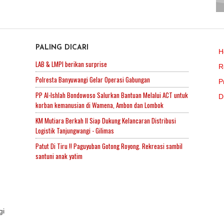
PALING DICARI
H
LAB & LMPI berikan surprise
R
Polresta Banyuwangi Gelar Operasi Gabungan
P
PP Al-Ishlah Bondowoso Salurkan Bantuan Melalui ACT untuk
D
korban kemanusian di Wamena, Ambon dan Lombok
KM Mutiara Berkah II Siap Dukung Kelancaran Distribusi
Logistik Tanjungwangi - Gilimas
Patut Di Tiru !! Paguyuban Gotong Royong. Rekreasi sambil
santuni anak yatim
gi