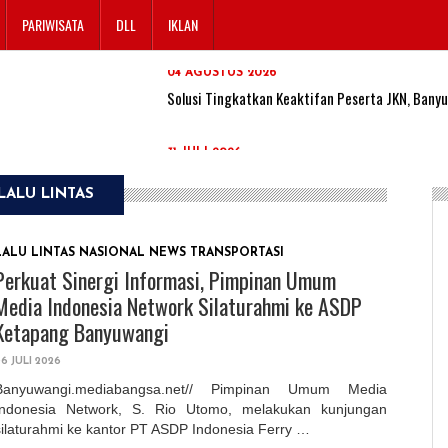
04 AGUSTUS 2026
PARIWISATA
DLL
IKLAN
Solusi Tingkatkan Keaktifan Peserta JKN, Banyu
31 JULI 2026
Gagal Kelola Limbah dan Emisi, Pengelola PG A
28 JULI 2026
Lahan SAE Paswangi Kembali Memasuki Masa Pane
LALU LINTAS
24 JULI 2026
LALU LINTAS
NASIONAL
NEWS
TRANSPORTASI
Armed Jember, Ormas MADAS, dan Media Online Je
Perkuat Sinergi Informasi, Pimpinan Umum
Bareng di Patrang
Media Indonesia Network Silaturahmi ke ASDP
24 JULI 2026
Ketapang Banyuwangi
BULOG Perkuat Sinergi Bersama Komisi IV DPR 
6 JULI 2026
Banyuwangi.mediabangsa.net// Pimpinan Umum Media
04 AGUSTUS 2026
Indonesia Network, S. Rio Utomo, melakukan kunjungan
Solusi Tingkatkan Keaktifan Peserta JKN, Banyu
silaturahmi ke kantor PT ASDP Indonesia Ferry …