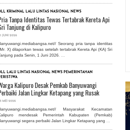
DLL
KRIMINAL
LALU LINTAS
NASIONAL
NEWS
Pria Tanpa Identitas Tewas Tertabrak Kereta Api
Sri Tanjung di Kalipuro
1 JUNI 2026
Banyuwangi.mediabangsa.net// Seorang pria tanpa identitas
(Mr. X) dilaporkan tewas setelah tertabrak Kereta Api (KA) Sri
Tanjung pada Senin, 1 Juni 2026. …
DLL
LALU LINTAS
NASIONAL
NEWS
PEMERINTAHAN
PERISTIWA
Warga Kalipuro Desak Pemkab Banyuwangi
Perbaiki Jalan Lingkar Ketapang yang Rusak
5 MEI 2026
Banyuwangi.mediabangsa.net// Masyarakat Kecamatan
Kalipuro mendesak Pemerintah Kabupaten (Pemkab)
Banyuwangi segera perbaiki Jalan Lingkar Ketapang yang …