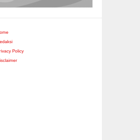
ome
edaksi
rivacy Policy
isclaimer