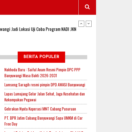
wangi Jadi Lokasi Uji Coba Program NADI JKN
sembagus Dituntut Tanggung Jawab
n Padi, Proyeksi Hasil Capai 2,4 Ton Gabah
BERITA POPULER
Nakhoda Baru : Saiful Anam Resmi Pimpin DPC PPP
Banyuwangi Masa Bakti 2026-2031
jak-Indonesia.id Perkuat Sinergitas Lewat Ngopi
Lamseng Saragih resmi pimpin DPD AWASI Banyuwangi
Lapas Lumajang Gelar Jalan Sehat, Jaga Kesehatan dan
Kekompakan Pegawai
RI untuk Mendukung Ketahanan Pangan Nasional
Gebrakan Nyata Koperasi MNT Cabang Pasuruan
PT. BPR Jatim Cabang Banyuwangi Sapa UMKM di Car
Free Day
wangi Jadi Lokasi Uji Coba Program NADI JKN