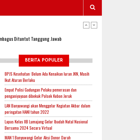
wangi Jadi Lokasi Uji Coba Program NADI JKN
sembagus Dituntut Tanggung Jawab
n Padi, Proyeksi Hasil Capai 2,4 Ton Gabah
BERITA POPULER
BPJS Kesehatan: Belum Ada Kenaikan Iuran JKN, Masih
Ikut Aturan Berlaku
jak-Indonesia.id Perkuat Sinergitas Lewat Ngopi
Empat Polisi Gadungan Pelaku pemerasan dan
penganiyayaan dibekuk Polsek Kebon Jeruk
LAN Banyuwangi akan Menggelar Kegiatan Akbar dalam
RI untuk Mendukung Ketahanan Pangan Nasional
peringatan HANI tahun 2022
Lapas Kelas IIB Lumajang Gelar Ibadah Natal Nasional
Bersama 2024 Secara Virtual
wangi Jadi Lokasi Uji Coba Program NADI JKN
MAN 1 Banyuwangi Gelar Aksi Donor Darah