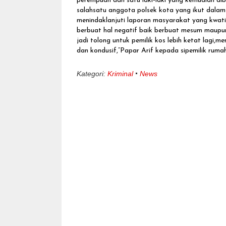
perempuan dan satu laki-laki yang kemudian di
salahsatu anggota polsek kota yang ikut dalam 
menindaklanjuti laporan masyarakat yang kwati
berbuat hal negatif baik berbuat mesum maupun
jadi tolong untuk pemilik kos lebih ketat lagi,
dan kondusif,”Papar Arif kepada sipemilik ruma
Kategori:
Kriminal
News