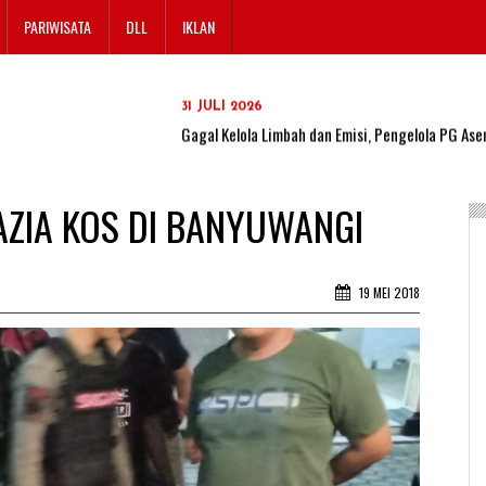
04 AGUSTUS 2026
PARIWISATA
DLL
IKLAN
Solusi Tingkatkan Keaktifan Peserta JKN, Banyu
31 JULI 2026
Gagal Kelola Limbah dan Emisi, Pengelola PG A
28 JULI 2026
Lahan SAE Paswangi Kembali Memasuki Masa Pane
ZIA KOS DI BANYUWANGI
24 JULI 2026
Armed Jember, Ormas MADAS, dan Media Online Je
19 MEI 2018
Bareng di Patrang
24 JULI 2026
BULOG Perkuat Sinergi Bersama Komisi IV DPR 
04 AGUSTUS 2026
Solusi Tingkatkan Keaktifan Peserta JKN, Banyu